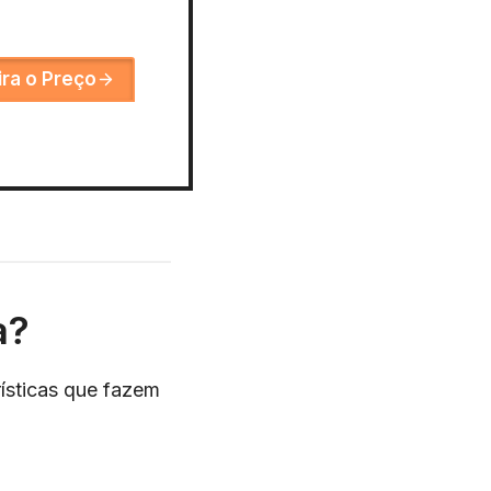
ira o Preço
a?
rísticas que fazem