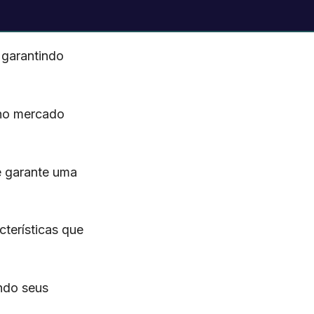
 garantindo
 no mercado
e garante uma
terísticas que
ndo seus